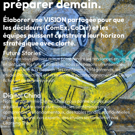
préparer demain.
Élaborer une VISION partagée pour que
les décideurs (ComEx, CoDir) et les
équipes puissent construire leur horizon
stratégique avec clarté.
Future Stories
Pour que vous puissiez mieux comprendre les tendances en cours
et anticiper les futurs possibles, nous proposons un ensemble
d’outils d’aide à la décision : les conférences Mégatrends, les
études Prospectives et les missions d’accompagnement de Design
fiction et de Business crash.
Digital China
Notre programme Digital China vous donne les clés pour
équilibrer votre vision du monde : les conférences pour
comprendre les fondamentaux, des tables rondes confidentielles
d’échanges avec nos experts, des études sectorielles et nos
Learning Trip.