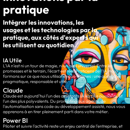
pratique
Intégrer les innovations, les
usages et les technologies par la
pratique, aux côtés d'experts qui
les utilisent au quotidien.
IA Utile
L’IA n’est ni un tour de magie, ni un outil universel. Entre les
promesses et le terrain, l’écart est réel. Praticiens de l’IA, nous
formons sur ce que nous utilisons nous-mêmes : une approche
pragmatique, responsable et utile.
Claude
Claude est aujourd’hui l’un des assistants IA les plus puissants, et
l’un des plus polyvalents. Du prompting aux agents, de
l’automatisation sans code au développement assisté, nous vous
apprenons à en tirer pleinement parti dans votre métier.
Power BI
Piloter et suivre l’activité reste un enjeu central de l’entreprise, et