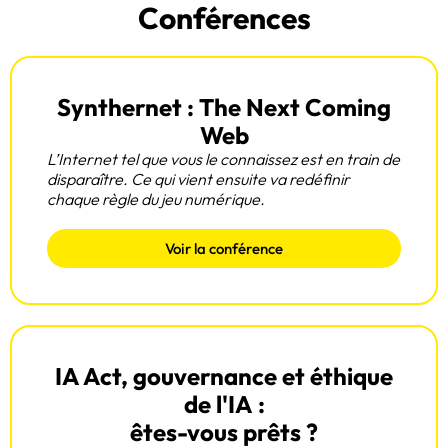
Conférences
IA Utile, Claude, Power BI… : Formez vos équipes par la
pratique, avec des experts qui utilisent réellement les
technologies qu’ils enseignent.
Synthernet : The Next Coming
Web
Découvrir nos formations
L’Internet tel que vous le connaissez est en train de
disparaître. Ce qui vient ensuite va redéfinir
chaque règle du jeu numérique.
Voir la conférence
IA Act, gouvernance et éthique
de l'IA :
êtes-vous prêts ?