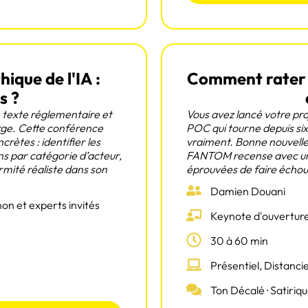
ique de l'IA :
Comment rater l
s ?
e texte réglementaire et
Vous avez lancé votre pro
arge. Cette conférence
POC qui tourne depuis si
rètes : identifier les
vraiment. Bonne nouvelle 
ns par catégorie d’acteur,
FANTOM recense avec une 
mité réaliste dans son
éprouvées de faire échoue
Damien Douani
n et experts invités
Keynote d'ouverture
30 à 60 min
Présentiel, Distanci
Ton Décalé · Satiriq