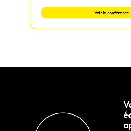
Voir la conférence
Vo
é
a