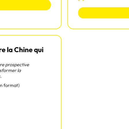
e la Chine qui
ure prospective
nsformer la
.
on format)