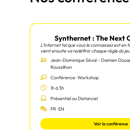
Synthernet : The Next
L’Internet tel que vous le connaissez est en t
vient ensuite va redéfinir chaque règle du j
Jean-Dominique Séval – Damien Douan
Roussilhon
Conférence · Workshop
1h à 3h
Présentiel ou Distanciel
FR · EN
Voir la conférence