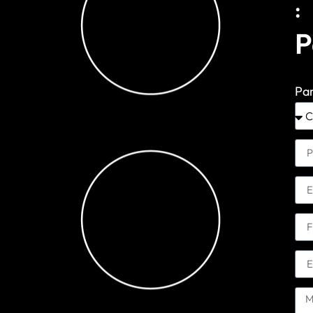
:
P
Par