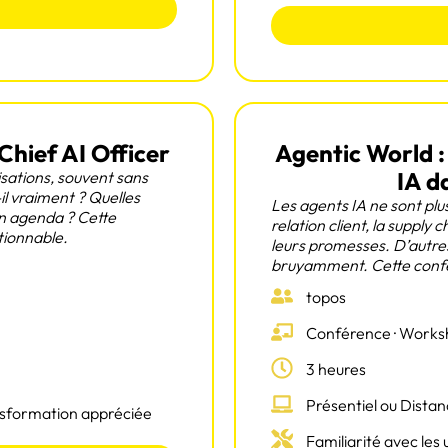
Chief AI Officer
Agentic World :
IA d
sations, souvent sans
-il vraiment ? Quelles
Les agents IA ne sont plu
on agenda ? Cette
relation client, la supply 
tionnable.
leurs promesses. D’autre
bruyamment. Cette confére
topos
Conférence · Works
3 heures
Présentiel ou Distan
nsformation appréciée
Familiarité avec le