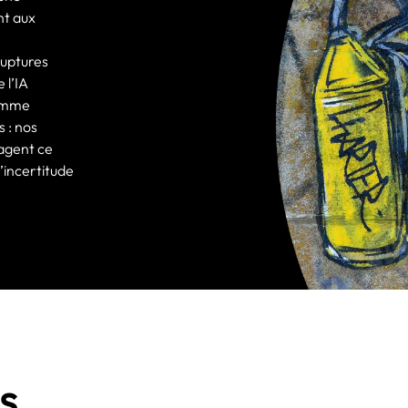
nt aux
ruptures
 l’IA
comme
 : nos
tagent ce
l’incertitude
s