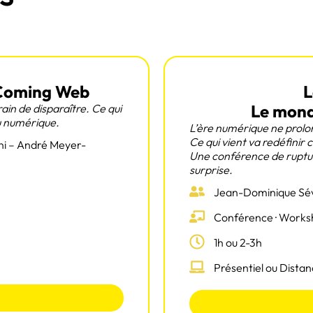
 Coming Web
L
Le monde
rain de disparaître. Ce qui
eu numérique.
L’ère numérique ne prolo
Ce qui vient va redéfinir
i – André Meyer-
Une conférence de rupture
surprise.
Jean-Dominique Sé
Conférence · Works
1h ou 2-3h
Présentiel ou Distan