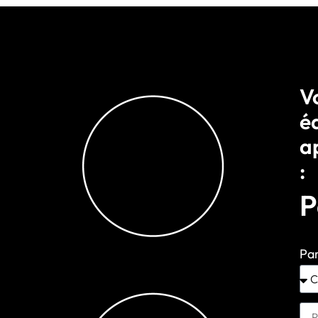
Vo
é
a
:
P
Par