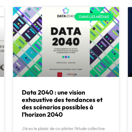
DANS LES MÉDIAS
Data 2040 : une vision
exhaustive des tendances et
des scénarios possibles à
l’horizon 2040
J’ai eu le plaisir de co-piloter l’étude collective