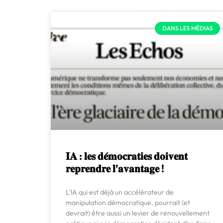
DANS LES MÉDIAS
𝐈𝐀 : 𝐥𝐞𝐬 𝐝𝐞́𝐦𝐨𝐜𝐫𝐚𝐭𝐢𝐞𝐬 𝐝𝐨𝐢𝐯𝐞𝐧𝐭
𝐫𝐞𝐩𝐫𝐞𝐧𝐝𝐫𝐞 𝐥’𝐚𝐯𝐚𝐧𝐭𝐚𝐠𝐞 !
L’IA qui est déjà un accélérateur de
manipulation démocratique, pourrait (et
devrait) être aussi un levier de renouvellement