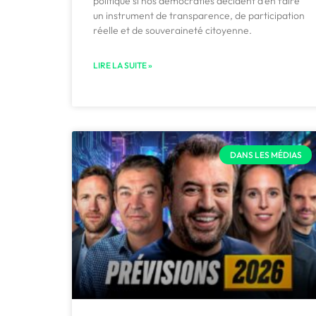
politique si nos démocraties décident d’en faire
un instrument de transparence, de participation
réelle et de souveraineté citoyenne.
LIRE LA SUITE »
DANS LES MÉDIAS