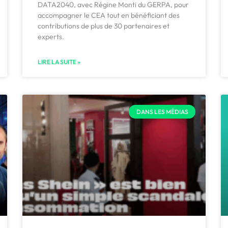
DATA2040, avec Régine Monti du GERPA, pour
accompagner le CEA tout en bénéficiant des
contributions de plus de 30 partenaires et
experts.
LIRE LA SUITE »
DANS LES MÉDIAS