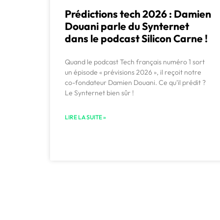
Prédictions tech 2026 : Damien
Douani parle du Synternet
dans le podcast Silicon Carne !
Quand le podcast Tech français numéro 1 sort
un épisode « prévisions 2026 », il reçoit notre
co-fondateur Damien Douani. Ce qu’il prédit ?
Le Synternet bien sûr !
LIRE LA SUITE »