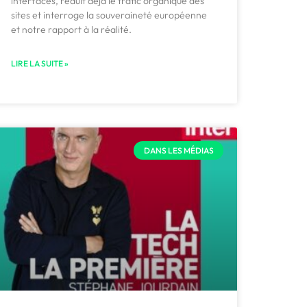
interfaces, réduit déjà le trafic organique des
sites et interroge la souveraineté européenne
et notre rapport à la réalité.
LIRE LA SUITE »
DANS LES MÉDIAS