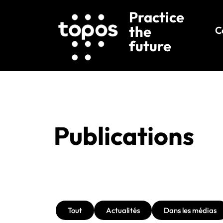
Practice
the
C
future
Publications
Tout
Actualités
Dans les médias